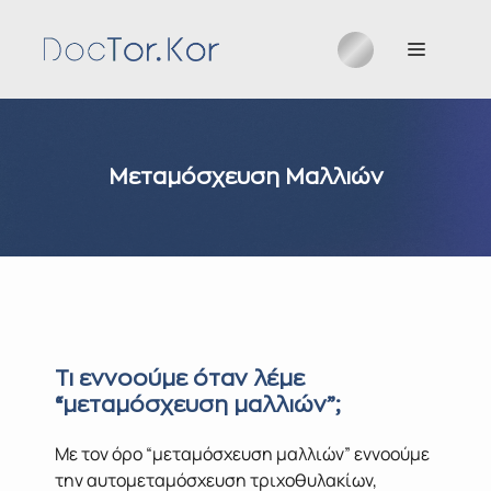
Μετάβαση
σε
Μενού
περιεχόμενο
Μεταμόσχευση Μαλλιών
Τι εννοούμε όταν λέμε
“μεταμόσχευση μαλλιών”;
Με τον όρο “μεταμόσχευση μαλλιών” εννοούμε
την αυτομεταμόσχευση τριχοθυλακίων,