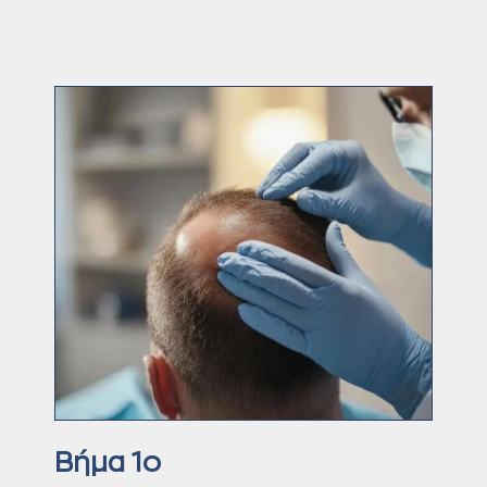
Βήμα 1ο