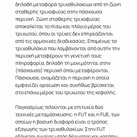
δηλαδή μεταφορά τριχοθυλακίων από τη ζώνη
σταθερής τριχοφυίας στην πάσχουσα
περιοχή. Ζώνη σταθερής τριχοφυίας
αποκαλείται το πίσω και πλάγιο μέρος του
τριχωτού, όπου οι τρίχες δεν επηρεάζονται
από τις ορμονικές διαδικασίες. Επομένως τα
τριχοθυλάκια που λαμβάνονται από αυτήν την
περιοχή μεταφέρουν τη γενετική τους
πληροφορία, δηλαδή τη μονιμότητα, στην
(πάσχουσα) περιοχή όπου μεταφέρονται.
Πάσχουσα, ονομάζεται η περιοχή η οποία
εμφανίζει αραίωση και συνήθως βρίσκεται
στο επάνω μέρος του τριχωτού της κεφαλής.
Παγκοσμίως τελούνται με επιτυχία δύο
τεχνικές μεταμόσχευσης: η FUT και η FUE, των
οποίων η βασική διαφορά είναι ο τρόπος
εξαγωγής των τριχοθυλακίων. Στην FUT
εξάγεται ενιαίος ιστός δέρματος και κατόπιν