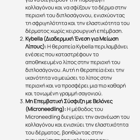
κολλαγόνου και να σφίξουν το δέρμα στην
περιοχή του διπλοσάγονου, ενισχύοντας
τη σφριγηλότητα και την ελαστικότητα του
δέρματος χωρίς χειρουργική επέμβαση.
Kybella (Διαδερμική Ένεση για Μείωση
Λίπους):
Η θεραπεία Kybella περιλαμβάνει
ενέσεις που καταστρέφουν το
αποθηκευμένο λίπος στην περιοχή του
διπλοσάγονου. Αυτή η θεραπεία έχει την
ικανότητα να μειώσει το λίπος στην
περιοχή και να προσφέρει μια πιο καθαρή
και τονωμένη γραμμή σαγονιού.
Μη Επεμβατική Σύσφιξη με Βελόνες
(Microneedling):
Η μέθοδος του
Microneedling διεγείρει την ανανέωση του
κολλαγόνου και ενισχύει την ελαστικότητα
του δέρματος, βοηθώντας στην