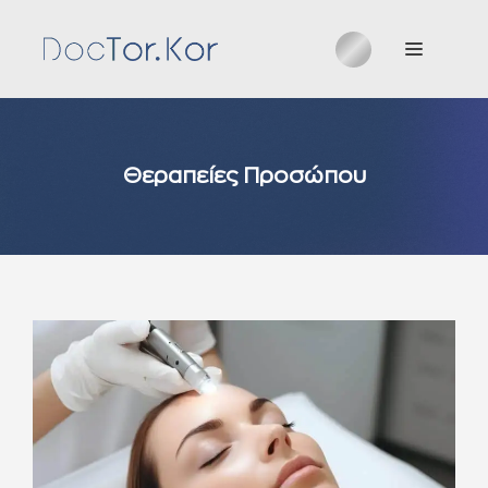
Μετάβαση
σε
Μενού
περιεχόμενο
Θεραπείες Προσώπου