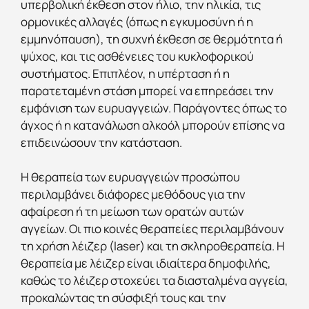
υπερβολική έκθεση στον ήλιο, την ηλικία, τις
ορμονικές αλλαγές (όπως η εγκυμοσύνη ή η
εμμηνόπαυση), τη συχνή έκθεση σε θερμότητα ή
ψύχος, και τις ασθένειες του κυκλοφορικού
συστήματος. Επιπλέον, η υπέρταση ή η
παρατεταμένη στάση μπορεί να επηρεάσει την
εμφάνιση των ευρυαγγειών. Παράγοντες όπως το
άγχος ή η κατανάλωση αλκοόλ μπορούν επίσης να
επιδεινώσουν την κατάσταση.
Η θεραπεία των ευρυαγγειών προσώπου
περιλαμβάνει διάφορες μεθόδους για την
αφαίρεση ή τη μείωση των ορατών αυτών
αγγείων. Οι πιο κοινές θεραπείες περιλαμβάνουν
τη χρήση λέιζερ (laser) και τη σκληροθεραπεία. Η
θεραπεία με λέιζερ είναι ιδιαίτερα δημοφιλής,
καθώς το λέιζερ στοχεύει τα διασταλμένα αγγεία,
προκαλώντας τη σύσφιξή τους και την